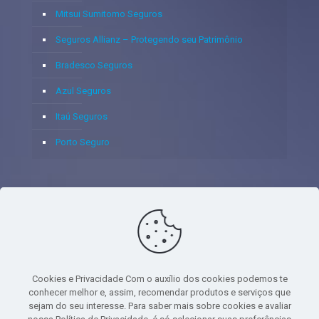
Mitsui Sumitomo Seguros
Seguros Allianz – Protegendo seu Patrimônio
Bradesco Seguros
Azul Seguros
Itaú Seguros
Porto Seguro
© 2020 - Yoshie & Maia Corretora de Seguros Ltda - CNPJ:
05.459.716/0001-75 - SUSEP: 100637106 AV DOS
AUTONOMISTAS, 900, SALA 1807 EDIF SANTORINI ANDAR 18
PAVIMENTO - CEP 06.020-012 - VILA YARA - OSASCO - UF SP -
Cookies e Privacidade Com o auxílio dos cookies podemos te
TELEFONE - (11) 8251-9266
conhecer melhor e, assim, recomendar produtos e serviços que
sejam do seu interesse. Para saber mais sobre cookies e avaliar