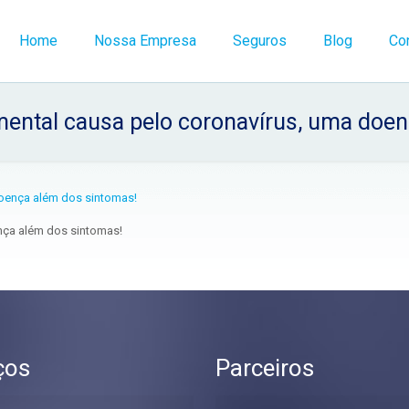
Home
Nossa Empresa
Seguros
Blog
Co
mental causa pelo coronavírus, uma doen
nça além dos sintomas!
ços
Parceiros