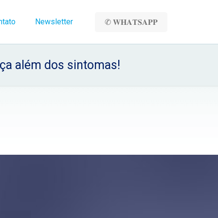
ntato
Newsletter
✆ 𝐖𝐇𝐀𝐓𝐒𝐀𝐏𝐏
ça além dos sintomas!