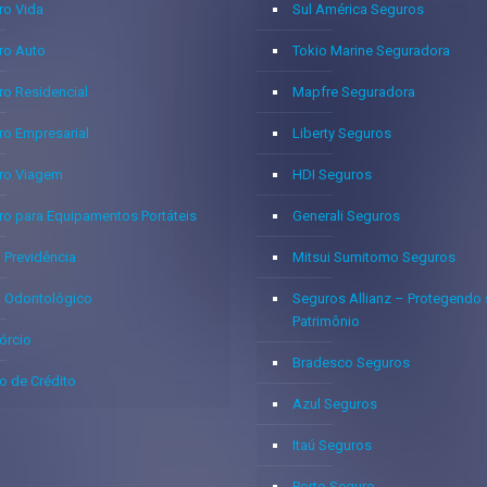
ro Vida
Sul América Seguros
ro Auto
Tokio Marine Seguradora
ro Residencial
Mapfre Seguradora
ro Empresarial
Liberty Seguros
ro Viagem
HDI Seguros
ro para Equipamentos Portáteis
Generali Seguros
 Previdência
Mitsui Sumitomo Seguros
o Odontológico
Seguros Allianz – Protegendo
Patrimônio
órcio
Bradesco Seguros
o de Crédito
Azul Seguros
Itaú Seguros
Porto Seguro