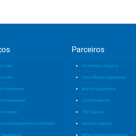
ços
Parceiros
ro Vida
Sul América Seguros
ro Auto
Tokio Marine Seguradora
ro Residencial
Mapfre Seguradora
ro Empresarial
Liberty Seguros
ro Viagem
HDI Seguros
ro para Equipamentos Portáteis
Generali Seguros
 Previdência
Mitsui Sumitomo Seguros