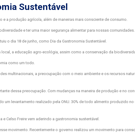
omia Sustentável
 e a produção agrícola, além de maneiras mais consciente de consumo.
odiversidade e ter uma maior segurança alimentar para nossas comunidades.
uiu o dia 18 de junho, como Dia da Gastronomia Sustentável.
la local, a educação agro-ecológia, assim como a conservação da biodiversid
nomia como um todo.
andes multinacionais, a preocupação com o meio ambiente e os recursos natur
portante dessa preocupação. Com mudanças na maneira de produção e no co
do um levantamento realizado pela ONU. 30% de todo alimento produzido n
a e Celso Freire vem aderindo a gastronomia sustentável.
 esse movimento. Recentemente o governo realizou um movimento para consci