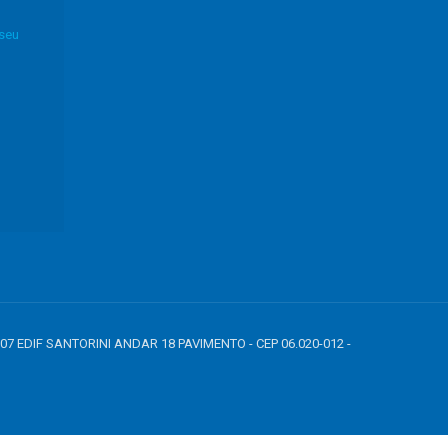
 seu
807 EDIF SANTORINI ANDAR 18 PAVIMENTO - CEP 06.020-012 -
7890', address: { first_name: 'john', last_name: 'smith', city: 'menlopark',