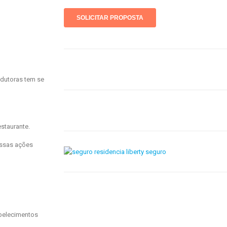
odutoras tem se
staurante.
essas ações
abelecimentos