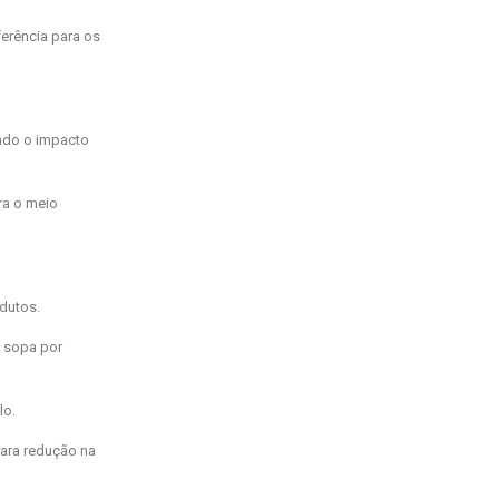
ferência para os
indo o impacto
ra o meio
dutos.
a sopa por
lo.
para redução na