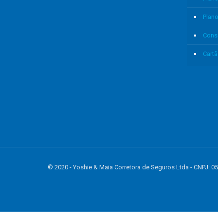
Plan
Cons
Cartã
© 2020 - Yoshie & Maia Corretora de Seguros Ltda - CNPJ
gtag('event', 'purchase', { 'transaction_id': 't_12345', 'currency': 'USD', 'valu