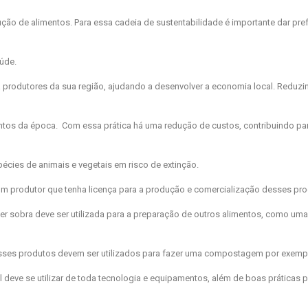
dução de alimentos. Para essa cadeia de sustentabilidade é importante dar pre
úde.
produtores da sua região, ajudando a desenvolver a economia local. Reduz
entos da época. Com essa prática há uma redução de custos, contribuindo pa
écies de animais e vegetais em risco de extinção.
 um produtor que tenha licença para a produção e comercialização desses pro
uer sobra deve ser utilizada para a preparação de outros alimentos, como um
esses produtos devem ser utilizados para fazer uma compostagem por exemp
 deve se utilizar de toda tecnologia e equipamentos, além de boas práticas 