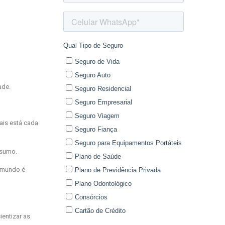
ade.
ais está cada
nsumo.
o mundo é
entizar as