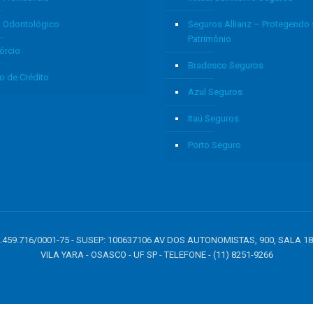
o Odontológico
Seguros Allianz – Protegendo
Patrimônio
órcio
Bradesco Seguros
o de Crédito
Azul Seguros
Itaú Seguros
Porto Seguro
: 05.459.716/0001-75 - SUSEP: 100637106 AV DOS AUTONOMISTAS, 900, SALA 1
VILA YARA - OSASCO - UF SP - TELEFONE - (11) 8251-9266
e': 1.23, user_data: { email_address: 'johnsmith@email.com', phone_number: '123456