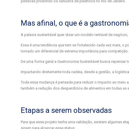
pessoas proibindo os canudos de plásticos no Rio de Janeiro.
Mas afinal, o que é a gastronomi
A palavra sustentável quer dizer um modelo rentável de negócio,
Essa é uma tendência que tem se fortalecido cada vez mais, o p
tornado um diferencial de extrema importância para competição.
De uma forma geral a Gastronomia Sustentável busca repensar to
Impactando diretamente toda cadeia, desde a gestão, a logística
Toda essa mudança é pensada para reduzir o impacto ao meio a
também a redução dos desperdícios de alimentos em todas as e
Etapas a serem observadas
Para que esse projeto tenha uma validação, existem algumas et
sigam para alcançar esse status.