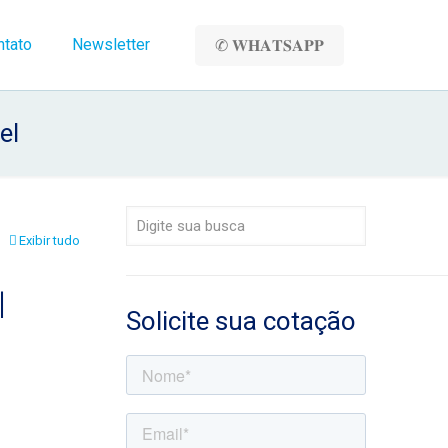
ntato
Newsletter
✆ 𝐖𝐇𝐀𝐓𝐒𝐀𝐏𝐏
el
Exibir tudo
l
Solicite sua cotação