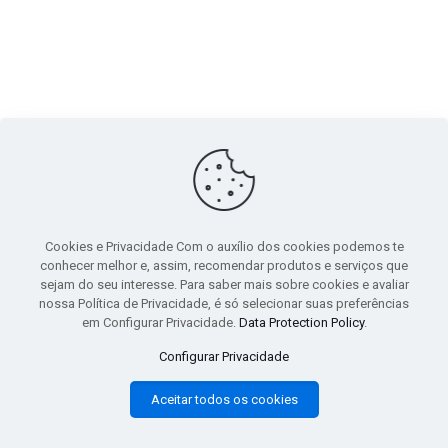
gtag('event', 'purchase', { 'transaction_id': 't_12345', 'currency': 'USD', 'value':
1.23, user_data: { email_address: 'johnsmith@email.com', phone_number:
'1234567890', address: { first_name: 'john', last_name: 'smith', city:
'menlopark', region: 'ca', postal_code: '94025', country: 'usa', }, }, items: [{
Cookies e Privacidade Com o auxílio dos cookies podemos te
item_name: 'foo', quantity: 5, price: 123.45, item_category: 'bar', item_brand :
conhecer melhor e, assim, recomendar produtos e serviços que
'baz', }], });
sejam do seu interesse. Para saber mais sobre cookies e avaliar
nossa Política de Privacidade, é só selecionar suas preferências
em Configurar Privacidade.
Data Protection Policy
.
Configurar Privacidade
Aceitar todos os cookies